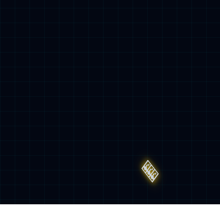
返回列表
您想了解更多信息
请咨询我们
在线咨询
相关推荐