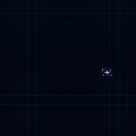
作为汽车测试技术领域的专业参与者，mile米乐依托深厚
的智能测试技术积淀，持续深耕智能驾驶研发及认证类测
试领域。我们形成了虚拟仿真测试、实验室内测试和道路
测试三位一体的全栈式智能网联测试服务能力，精准覆盖
法规强检与研发验证的双重需求。mile米乐致力于为行业
客户提供高效、可靠、前瞻的测试解决方案，以专业力量
筑牢智能驾驶安全基石，加速创新技术落地。我们愿成为
智能驾驶时代最坚定的守护者，让每一段搭载智能网联技
术的旅程，都始于安心，终于放心。
上一篇：
下一篇：