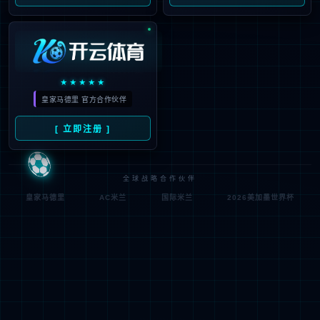
三位一体赋能智能网联汽车全场景验证
2025-08-04
2025年7月4号，《智能网联汽车组合驾驶辅助系统安全
要求》立项公示结束，意味着在L2级组合驾驶辅助系统快
速普及与智能网联法规持续完善的浪潮中，智能网联测试
已从幕后走向台前，成为确保技术落地、赢得市场信任、
驱动产业升级的核心驱动力。法规不仅对组合驾驶辅助系
统功能的安全性、可靠性提出了严格要求，也强调了人机
交互、系统局限性告知及驾驶员监控等关键环节。智能网
联测试，正是满足这些复杂法规要求、实现车辆与外界环
境安全高效交互不可或缺的基石。