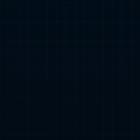
础。
开放道路测试
真实世界的 “大考”。在开放道路测试中，车辆会行驶在真
实的城市街道、高速公路等场景中，面对瞬息万变的交通
状况：不规则行驶的车辆、随意穿梭的行人和非机动车，
还有复杂的天气条件。通过这样的测试，能精准评估车辆
在现实环境中的适应能力和可靠性。车企可以收集到车辆
在真实场景下的大量数据，发现一些在封闭场地中难以察
觉的问题，比如特定路段的信号干扰对车联网通讯的影
响，进而针对性地优化技术。不过，开放道路测试也伴随
着一定风险，需要严格的安全措施和监管，确保测试过程
不对公众安全造成威胁。
模拟仿真测试
虚拟世界的 “加速引擎”。模拟仿真测试是借助计算机强大
的运算能力，在虚拟世界中构建出各种交通场景。在这