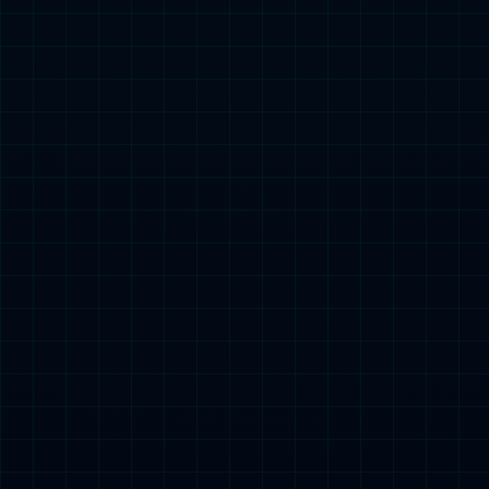
里，可以轻松模拟出高流量的交通拥堵、复杂的路况，甚
至是极端恶劣的天气，如暴雨、暴雪等场景。这种测试方
式成本低、效率高，能在短时间内对大量不同场景进行测
试，快速获取海量数据。通过对这些数据的分析，车企可
以深入了解车辆（VIL）或者相关零部件（HIL）在各种情
况下的性能表现，提前发现潜在问题，优化系统设计。
“三支柱法” 的协同发力，让研发验证及法规强检两大测试
领域如虎添翼。封闭场地测试在可控环境中打磨系统基本
功，开放道路测试在真实场景中检验实战能力，模拟仿真
测试则以虚拟之力突破时空与成本限制，形成 “从安全练
兵到真实大考再到虚拟加速” 的完整测试闭环。